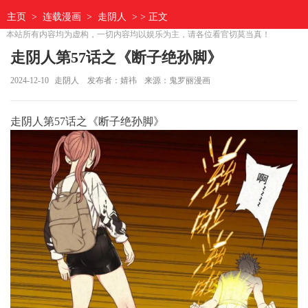
主页
>
连载漫画
>
走阴人
> > 正文
本站所有内容均为虚构，一切内容均以娱乐为主，请各位看官切莫当真！
走阴人第57话之《断子绝孙脚》
2024-12-10
走阴人
发布者：婧祎
来源：鬼罗丽漫画
走阴人第57话之《断子绝孙脚》