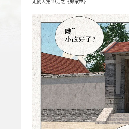
走阴人第19话之《郑家林》