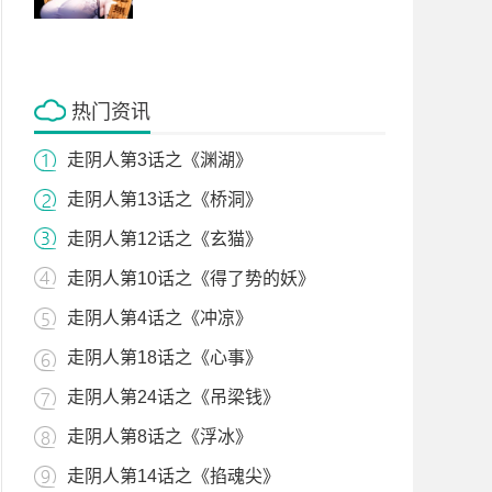
热门资讯
走阴人第3话之《渊湖》
走阴人第13话之《桥洞》
走阴人第12话之《玄猫》
走阴人第10话之《得了势的妖》
走阴人第4话之《冲凉》
走阴人第18话之《心事》
走阴人第24话之《吊梁钱》
走阴人第8话之《浮冰》
走阴人第14话之《掐魂尖》