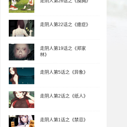
走阴人第26话之《摸胸》
走阴人第22话之《癔症》
走阴人第19话之《郑家
林》
走阴人第5话之《异象》
走阴人第2话之《纸人》
走阴人第1话之《禁忌》