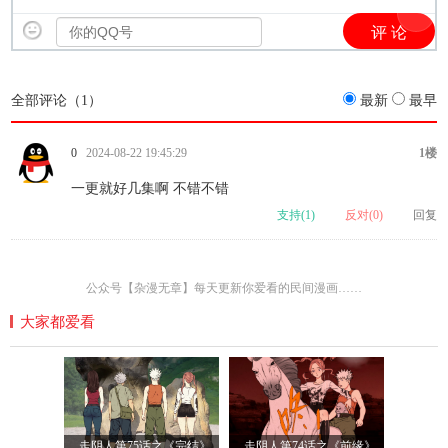
全部评论（
1
）
最新
最早
0
2024-08-22 19:45:29
1楼
一更就好几集啊 不错不错
支持(
1
)
反对(
0
)
回复
公众号【杂漫无章】每天更新你爱看的民间漫画……
大家都爱看
走阴人第75话之《完结》
走阴人第74话之《前缘》