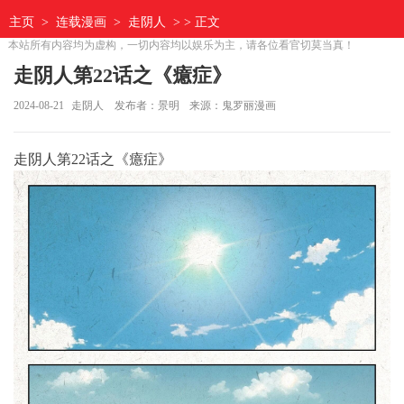
主页
>
连载漫画
>
走阴人
> > 正文
本站所有内容均为虚构，一切内容均以娱乐为主，请各位看官切莫当真！
走阴人第22话之《癔症》
2024-08-21
走阴人
发布者：景明
来源：鬼罗丽漫画
走阴人第22话之《癔症》