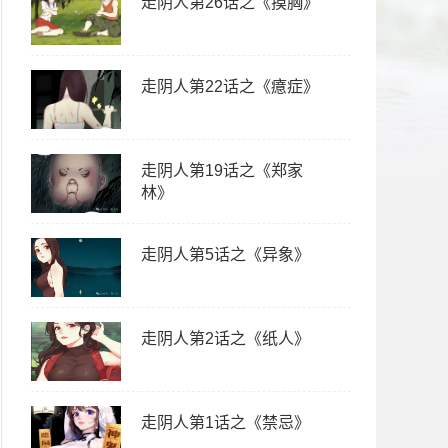
走阴人第26话之《摸胸》
走阴人第22话之《癔症》
走阴人第19话之《郑家
林》
走阴人第5话之《异象》
走阴人第2话之《纸人》
走阴人第1话之《禁忌》