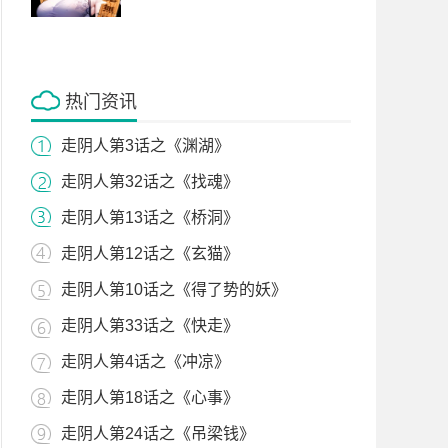
热门资讯
走阴人第3话之《渊湖》
走阴人第32话之《找魂》
走阴人第13话之《桥洞》
走阴人第12话之《玄猫》
走阴人第10话之《得了势的妖》
走阴人第33话之《快走》
走阴人第4话之《冲凉》
走阴人第18话之《心事》
走阴人第24话之《吊梁钱》