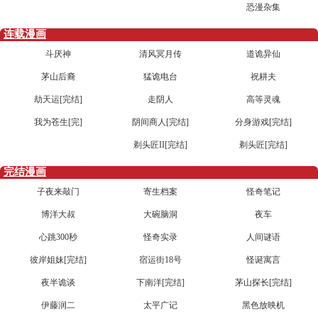
恐漫杂集
连载漫画
斗厌神
清风冥月传
道诡异仙
茅山后裔
猛诡电台
祝耕夫
劫天运[完结]
走阴人
高等灵魂
我为苍生[完]
阴间商人[完结]
分身游戏[完结]
剃头匠II[完结]
剃头匠[完结]
完结漫画
子夜来敲门
寄生档案
怪奇笔记
博洋大叔
大碗脑洞
夜车
心跳300秒
怪奇实录
人间谜语
彼岸姐妹[完结]
宿运街18号
怪诞寓言
夜半诡谈
下南洋[完结]
茅山探长[完结]
伊藤润二
太平广记
黑色放映机