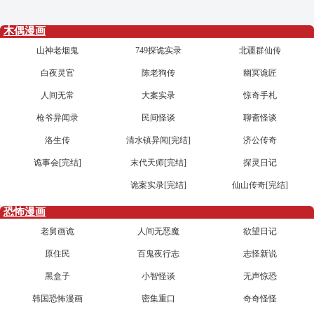
木偶漫画
山神老烟鬼
749探诡实录
北疆群仙传
白夜灵官
陈老狗传
幽冥诡匠
人间无常
大案实录
惊奇手札
枪爷异闻录
民间怪谈
聊斋怪谈
洛生传
清水镇异闻[完结]
济公传奇
诡事会[完结]
末代天师[完结]
探灵日记
诡案实录[完结]
仙山传奇[完结]
恐怖漫画
老舅画诡
人间无恶魔
欲望日记
原住民
百鬼夜行志
志怪新说
黑盒子
小智怪谈
无声惊恐
韩国恐怖漫画
密集重口
奇奇怪怪