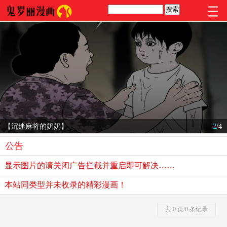
【沉迷麻将的奶奶】
2
/
4
公告
显示图片的请关闭广告拦截并重启即可解决……
本站同类型并未收录的精彩漫画！
共 0 页/0 条记录