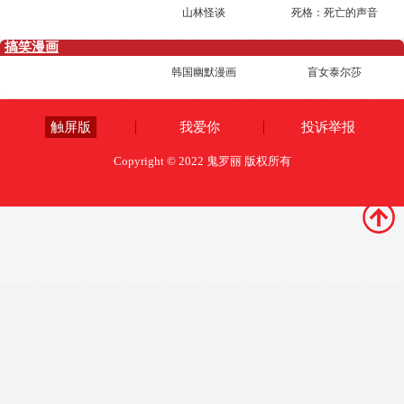
山林怪谈
死格：死亡的声音
搞笑漫画
韩国幽默漫画
盲女泰尔莎
触屏版
我爱你
投诉举报
Copyright © 2022 鬼罗丽 版权所有