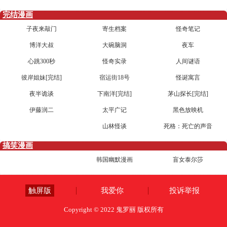
完结漫画
子夜来敲门
寄生档案
怪奇笔记
博洋大叔
大碗脑洞
夜车
心跳300秒
怪奇实录
人间谜语
彼岸姐妹[完结]
宿运街18号
怪诞寓言
夜半诡谈
下南洋[完结]
茅山探长[完结]
伊藤润二
太平广记
黑色放映机
山林怪谈
死格：死亡的声音
搞笑漫画
韩国幽默漫画
盲女泰尔莎
触屏版
我爱你
投诉举报
Copyright © 2022 鬼罗丽 版权所有