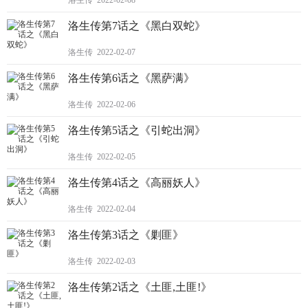
洛生传 2022-02-08
洛生传第7话之《黑白双蛇》
洛生传 2022-02-07
洛生传第6话之《黑萨满》
洛生传 2022-02-06
洛生传第5话之《引蛇出洞》
洛生传 2022-02-05
洛生传第4话之《高丽妖人》
洛生传 2022-02-04
洛生传第3话之《剿匪》
洛生传 2022-02-03
洛生传第2话之《土匪,土匪!》