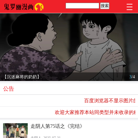
【沉迷麻将的奶奶】
3
/
4
公告
百度浏览器不显示图片的
欢迎大家推荐本站同类型并未收录的精
走阴人第75话之《完结》