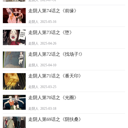
走阴人 2025-07-31
走阴人第74话之《前缘》
走阴人 2025-05-16
走阴人第73话之《堕》
走阴人 2025-04-26
走阴人第72话之《找场子!》
走阴人 2025-04-10
走阴人第71话之《番天印》
走阴人 2025-03-25
走阴人第70话之《光圈》
走阴人 2025-03-18
走阴人第69话之《阴扶桑》