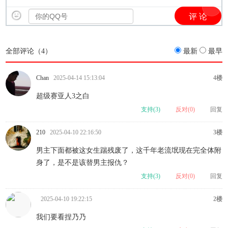
全部评论（
4
）
最新
最早
Chan
2025-04-14 15:13:04
4楼
超级赛亚人3之白
支持(
3
)
反对(
0
)
回复
210
2025-04-10 22:16:50
3楼
男主下面都被这女生踹残废了，这千年老流氓现在完全体附
身了，是不是该替男主报仇？
支持(
3
)
反对(
0
)
回复
2025-04-10 19:22:15
2楼
我们要看捏乃乃