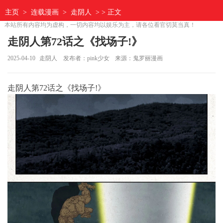
主页
>
连载漫画
>
走阴人
> > 正文
本站所有内容均为虚构，一切内容均以娱乐为主，请各位看官切莫当真！
走阴人第72话之《找场子!》
2025-04-10
走阴人
发布者：pink少女
来源：鬼罗丽漫画
走阴人第72话之《找场子!》