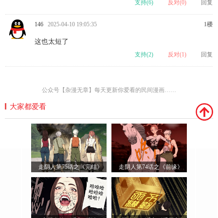
支持(
6
)
反对(
0
)
回复
146
2025-04-10 19:05:35
1楼
这也太短了
支持(
2
)
反对(
1
)
回复
公众号【杂漫无章】每天更新你爱看的民间漫画……
大家都爱看
走阴人第75话之《完结》
走阴人第74话之《前缘》