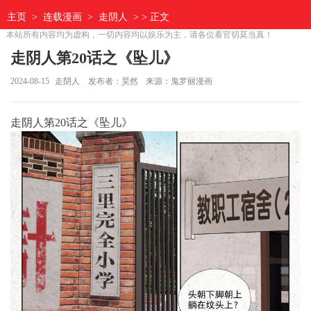
主页
>
连载漫画
>
走阴人
> > 正文
本站所有内容均为虚构，一切内容均以娱乐为主，请各位看官切莫当真！
走阴人第20话之《坠儿》
2024-08-15
走阴人
发布者：昊然
来源：鬼罗丽漫画
走阴人第20话之《坠儿》