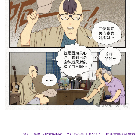
通知：为防止找不到我们，关注公众号【鬼丫头】，同步更新本站漫画